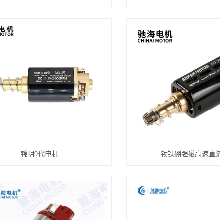
锦明9代电机
钕铁硼强磁高速直