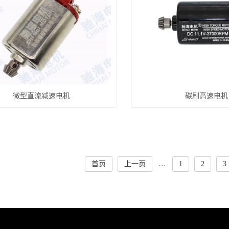
微型直流减速电机
碳刷高速电机
首页
上一页
1
2
3
···