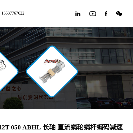
13537767622
12T-050 ABHL 长轴 直流蜗轮蜗杆编码减速