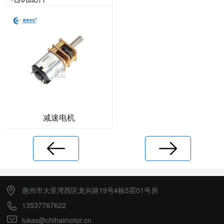
减速电机
上一页
下一页
惠州市大亚湾西区龙兴路19号4栋5层01号房
13537767622
lukas@chihaimotor.cn