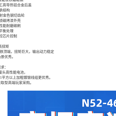
加工高导热铝合金后盖
承结构
注射金色钢切齿轮
锁磁烤漆外壳
性能耐磨碳刷
平衡处理
控芯片控制
高扭矩
磁铁顶端，扭矩巨大，输出动力稳定
场景优秀。
需求：
0接头高性能电池，
或者1平方以上加粗镀银线组更优秀。
进取型高端玩家采购。