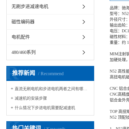
无刷步进减速电机
品牌：驰
型号：N52
外径尺寸：2
磁性编码器
输出齿轮：
电压：DC11.
电机配件
磁性材料：
重量：约 1
480/460系列
MIM注射
加硬处理
R
N52 高
推荐新闻
Recommend
高扭电机
CNC 铝
直流无刷电机和步进电机两者之间有哪些区别
CNC高精
减速机的安装步骤
铝合金外
什么情况下步进电机需要配减速机 ​
TOP 高扭
N52 顶
K
热门关键词
Keywords
1、N52