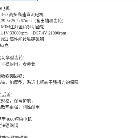
海电机
-460 高扭高速直流电机
9.5x25.2x67mm（含出轴和齿轮）
MIM注射金色钢切齿轮
1V 33000rpm DC7.4V 21000rpm
N52 高性能钕铁硼磁钢
62克
钢切伞型齿轮：
，平稳耐用，寿命长
性能钕铁硼磁钢：
磁铁，加厚型，贴近电枢转子强扭力的保障
合金后盖：
度规格，保驾护航，
壳散热更强，刚性耐用
矩型4600短轴电机
配钕铁硼磁钢
高性能钕铁硼磁钢