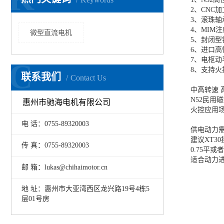
2、CNC
3、滚珠轴
4、MIM
微型直流电机
5、封闭型
6、进口高
7、电枢动
C
8、支持火
联系我们
Contact Us
中高转速 
N52民用
惠州市驰海电机有限公司
火控应用
电 话：0755-89320003
供电动力
建议XT3
传 真：0755-89320003
0.75平
适合动力
邮 箱：lukas@chihaimotor.cn
地 址：惠州市大亚湾西区龙兴路19号4栋5
层01号房