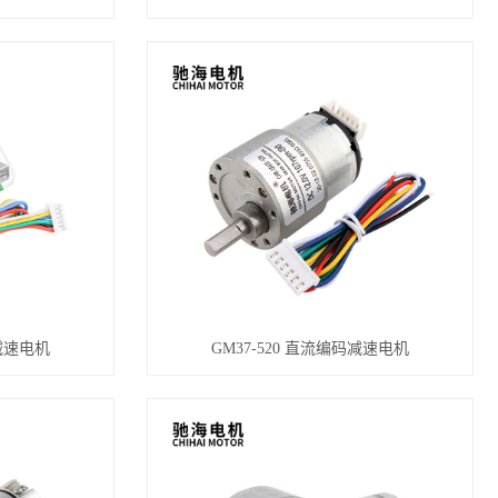
码减速电机
GM37-520 直流编码减速电机