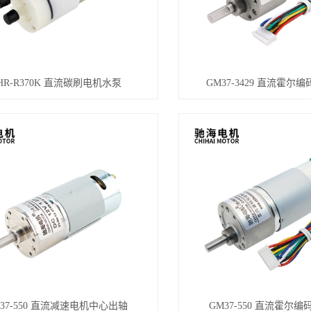
HR-R370K 直流碳刷电机水泵
GM37-3429 直流霍尔
37-550 直流减速电机中心出轴
GM37-550 直流霍尔