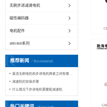
无刷步进减速电机
磁性编码器
C
电机配件
480/460系列
R
推荐新闻
Recommend
直流无刷电机和步进电机两者之间有哪些区别
减速机的安装步骤
什么情况下步进电机需要配减速机 ​
K
GM
热门关键词
Keywords