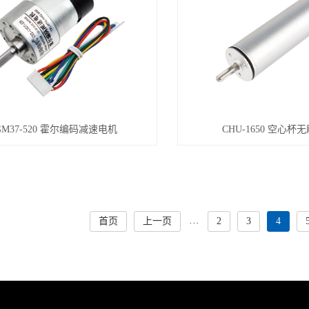
GM37-520 霍尔编码减速电机
CHU-1650 空心杯
首页
上一页
2
3
4
···