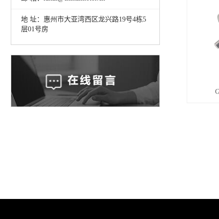
地 址：惠州市大亚湾西区龙兴路19号4栋5
层01号房