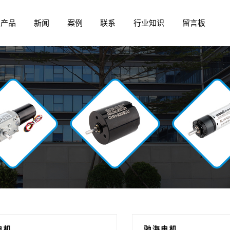
产品
新闻
案例
联系
行业知识
留言板