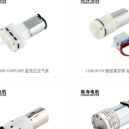
CHP-030PUMP 直流正压气泵
CHR-R370 微型真空泵