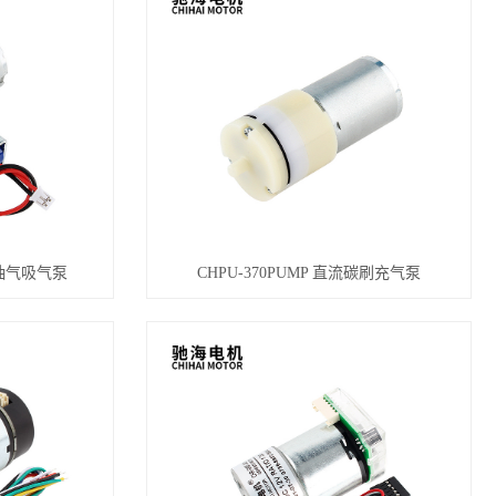
 抽气吸气泵
CHPU-370PUMP 直流碳刷充气泵