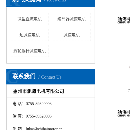
微型直流电机
编码器减速电机
短减速电机
减速电机
蜗轮蜗杆减速电机
C
联系我们
Contact Us
惠州市驰海电机有限公司
电 话：0755-89320003
传 真：0755-89320003
邮 箱：lukas@chihaimotor.cn